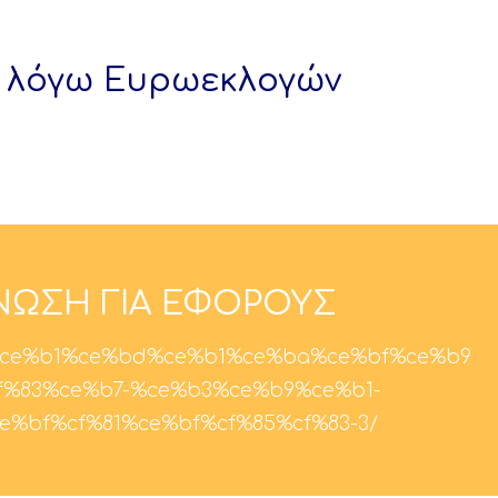
 λόγω Ευρωεκλογών
ΝΩΣΗ ΓΙΑ ΕΦΟΡΟΥΣ
gr/%ce%b1%ce%bd%ce%b1%ce%ba%ce%bf%ce%b9
f%83%ce%b7-%ce%b3%ce%b9%ce%b1-
e%bf%cf%81%ce%bf%cf%85%cf%83-3/