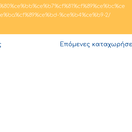
%80%ce%bb%ce%b7%cf%81%cf%89%ce%bc%ce
e%ba%cf%89%ce%bd-%ce%b4%ce%b9-2/
ς
Επόμενες καταχωρήσει