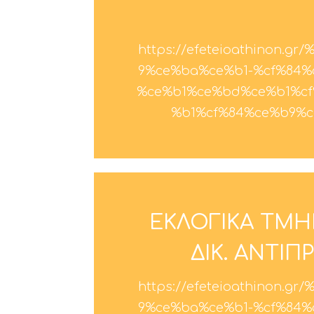
https://efeteioathinon
9%ce%ba%ce%b1-%cf%84%
%ce%b1%ce%bd%ce%b1%cf
%b1%cf%84%ce%b9%c
ΕΚΛΟΓΙΚΑ ΤΜ
ΔΙΚ. ΑΝΤΙ
https://efeteioathinon
9%ce%ba%ce%b1-%cf%84%