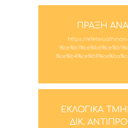
ΠΡΑΞΗ ΑΝΑ
https://efeteioathin
%ce%b1%ce%bd%ce%b1%c
%ce%b4%ce%b9%ce%ba%ce
ΕΚΛΟΓΙΚΑ ΤΜ
ΔΙΚ. ΑΝΤΙΠΡ