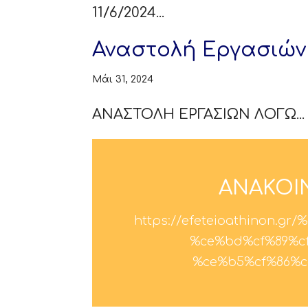
11/6/2024...
Αναστολή Εργασιών
Μάι 31, 2024
ΑΝΑΣΤΟΛΗ ΕΡΓΑΣΙΩΝ ΛΟΓΩ...
ΑΝΑΚΟΙ
https://efeteioathinon.
%ce%bd%cf%89%c
%ce%b5%cf%86%c