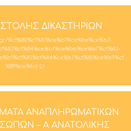
ΣΤΟΛΗΣ ΔΙΚΑΣΤΗΡΙΩΝ
on.gr/%cf%80%cf%81%ce%b1%ce%be%ce%b7-
f%83%cf%84%ce%bf%ce%bb%ce%b7%cf%83-
%b1%cf%83%cf%84%ce%b7%cf%81%ce%b9%cf
%89%ce%bd-2/
ΗΜΑΤΑ ΑΝΑΠΛΗΡΩΜΑΤΙΚΩΝ
ΟΣΩΠΩΝ – Α ΑΝΑΤΟΛΙΚΗΣ