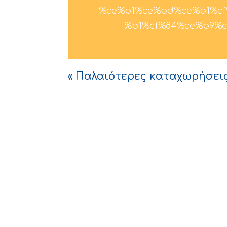
%ce%b1%ce%bd%ce%b1%cf
%b1%cf%84%ce%b9%c
« Παλαιότερες καταχωρήσει