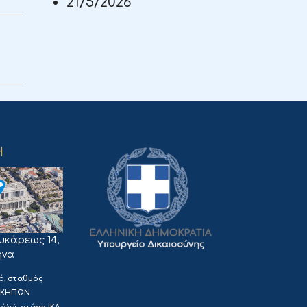
21/5/2026
Η
υκάρεως 14,
ήνα
ό,
σταθμός
ΟΚΗΠΩΝ